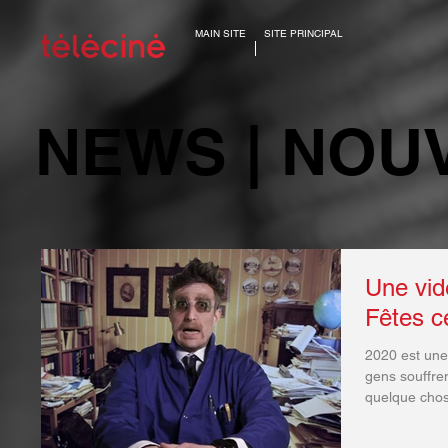
MAIN SITE
SITE PRINCIPAL
NEWS | NOU
Une vid
Fêtes c
2020 est une
gens souffre
quelque chos