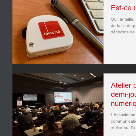
Est-ce u
Oui, la taill
de taille de 
décisions de 
Atelier 
demi-jo
numéri
L’Association
communicatio
atelier sur l