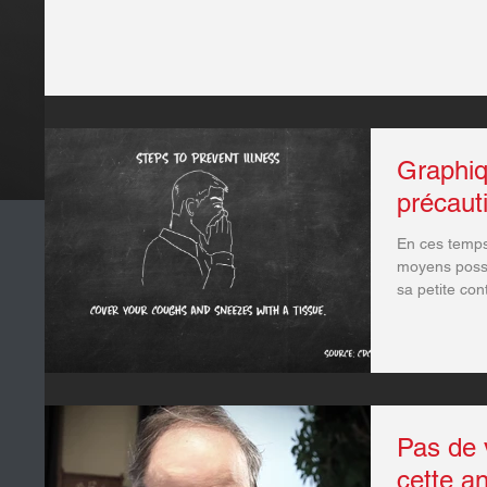
Graphi
précau
En ces temps 
moyens possi
sa petite con
Pas de 
cette a