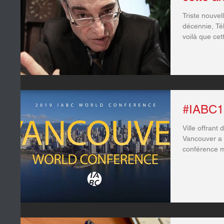
Triste nouve
décennie, Té
voilà que ce
#IABC1
Ville offran
Vancouver a a
conférence mo