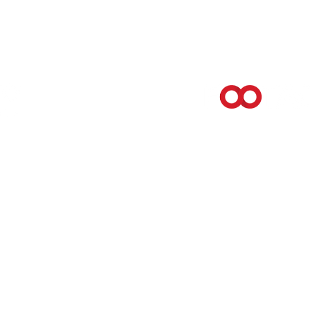
a, Téléciné offre la
Téléchargez, gérez et 
et d’informations créées
numériques de toutes ta
, sans publicité.
instant et n’importe où.
tion de votre contenu
façon organisée à l’aide
numérique.
simple. Cliquez pour d
EN SAVOIR PLUS