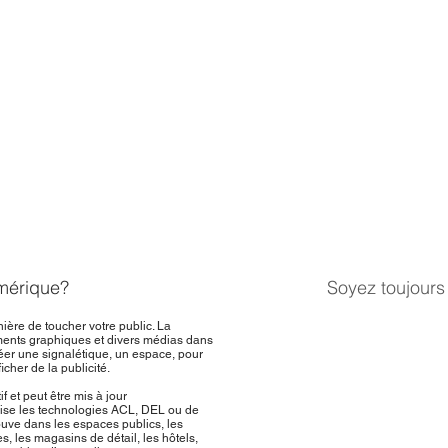
umérique?
Soyez toujours
ère de toucher votre public. La
éments graphiques et divers médias dans
réer une signalétique, un espace, pour
her de la publicité.
if et peut être mis à jour
lise les technologies ACL, DEL ou de
rouve dans les espaces publics, les
s, les magasins de détail, les hôtels,