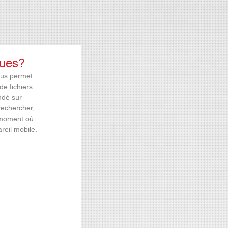
ques?
ous permet 
e fichiers 
ndé sur 
rechercher, 
 moment où 
reil mobile.